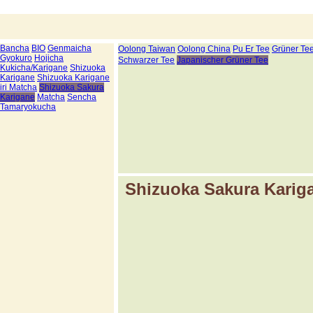
Bancha
BIO
Genmaicha
Oolong Taiwan
Oolong China
Pu Er Tee
Grüner Te
Gyokuro
Hojicha
Schwarzer Tee
Japanischer Grüner Tee
Kukicha/Karigane
Shizuoka
Karigane
Shizuoka Karigane
iri Matcha
Shizuoka Sakura
Karigane
Matcha
Sencha
Tamaryokucha
Shizuoka Sakura Karig